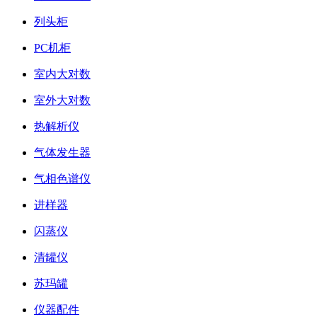
列头柜
PC机柜
室内大对数
室外大对数
热解析仪
气体发生器
气相色谱仪
进样器
闪蒸仪
清罐仪
苏玛罐
仪器配件