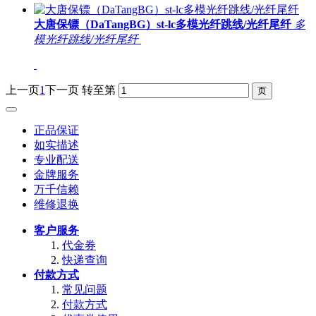
大唐保镖（DaTangBG）st-lc多模光纤跳线/光纤尾纤
多
模光纤跳线/光纤尾纤
上一页
1
下一页
转至第
正品保证
如实描述
专业配送
金牌服务
万千信赖
维修退换
客户服务
代金券
快递查询
付款方式
常见问题
付款方式