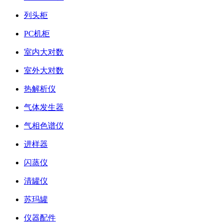
列头柜
PC机柜
室内大对数
室外大对数
热解析仪
气体发生器
气相色谱仪
进样器
闪蒸仪
清罐仪
苏玛罐
仪器配件