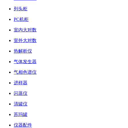
列头柜
PC机柜
室内大对数
室外大对数
热解析仪
气体发生器
气相色谱仪
进样器
闪蒸仪
清罐仪
苏玛罐
仪器配件