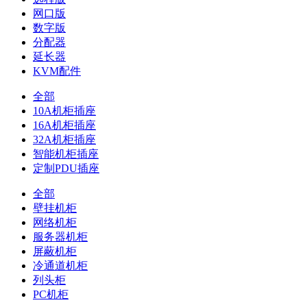
网口版
数字版
分配器
延长器
KVM配件
全部
10A机柜插座
16A机柜插座
32A机柜插座
智能机柜插座
定制PDU插座
全部
壁挂机柜
网络机柜
服务器机柜
屏蔽机柜
冷通道机柜
列头柜
PC机柜