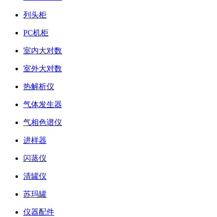
列头柜
PC机柜
室内大对数
室外大对数
热解析仪
气体发生器
气相色谱仪
进样器
闪蒸仪
清罐仪
苏玛罐
仪器配件