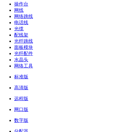
操作台
网线
网络跳线
电话线
光缆
配线架
光纤跳线
面板模块
光纤配件
水晶头
网络工具
标准版
高清版
远程版
网口版
数字版
分配器