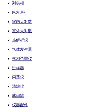
列头柜
PC机柜
室内大对数
室外大对数
热解析仪
气体发生器
气相色谱仪
进样器
闪蒸仪
清罐仪
苏玛罐
仪器配件