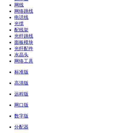
网线
网络跳线
电话线
光缆
配线架
光纤跳线
面板模块
光纤配件
水晶头
网络工具
标准版
高清版
远程版
网口版
数字版
分配器