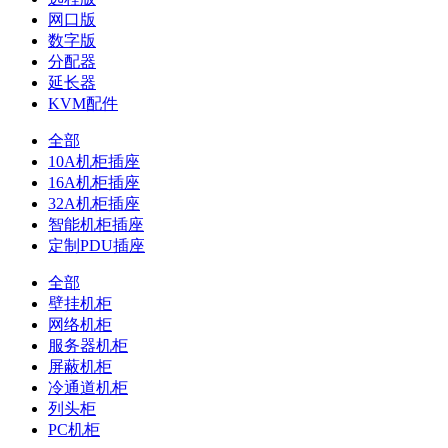
网口版
数字版
分配器
延长器
KVM配件
全部
10A机柜插座
16A机柜插座
32A机柜插座
智能机柜插座
定制PDU插座
全部
壁挂机柜
网络机柜
服务器机柜
屏蔽机柜
冷通道机柜
列头柜
PC机柜