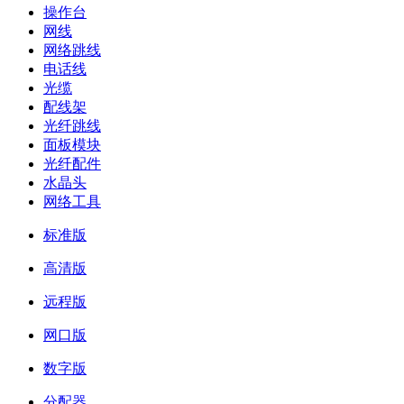
操作台
网线
网络跳线
电话线
光缆
配线架
光纤跳线
面板模块
光纤配件
水晶头
网络工具
标准版
高清版
远程版
网口版
数字版
分配器