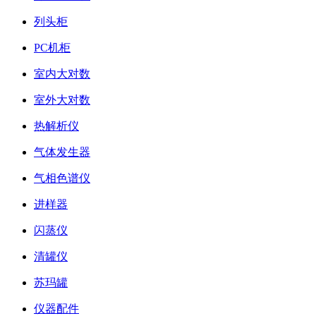
列头柜
PC机柜
室内大对数
室外大对数
热解析仪
气体发生器
气相色谱仪
进样器
闪蒸仪
清罐仪
苏玛罐
仪器配件