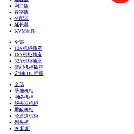
网口版
数字版
分配器
延长器
KVM配件
全部
10A机柜插座
16A机柜插座
32A机柜插座
智能机柜插座
定制PDU插座
全部
壁挂机柜
网络机柜
服务器机柜
屏蔽机柜
冷通道机柜
列头柜
PC机柜