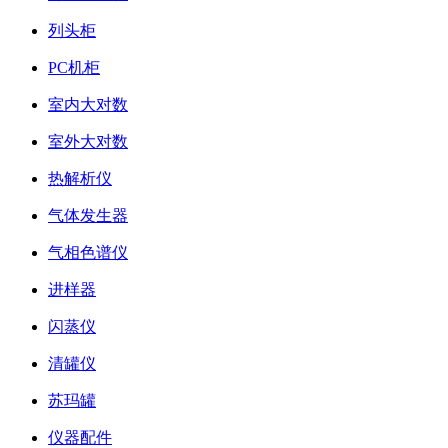
列头柜
PC机柜
室内大对数
室外大对数
热解析仪
气体发生器
气相色谱仪
进样器
闪蒸仪
清罐仪
苏玛罐
仪器配件