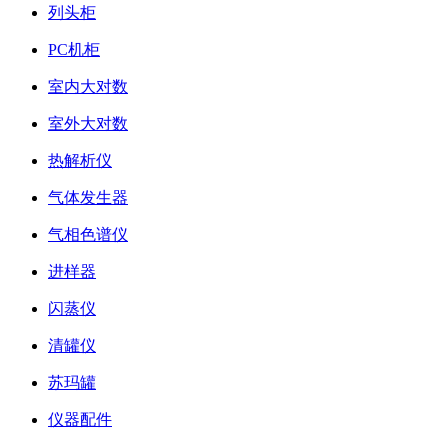
列头柜
PC机柜
室内大对数
室外大对数
热解析仪
气体发生器
气相色谱仪
进样器
闪蒸仪
清罐仪
苏玛罐
仪器配件