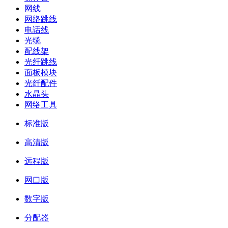
网线
网络跳线
电话线
光缆
配线架
光纤跳线
面板模块
光纤配件
水晶头
网络工具
标准版
高清版
远程版
网口版
数字版
分配器