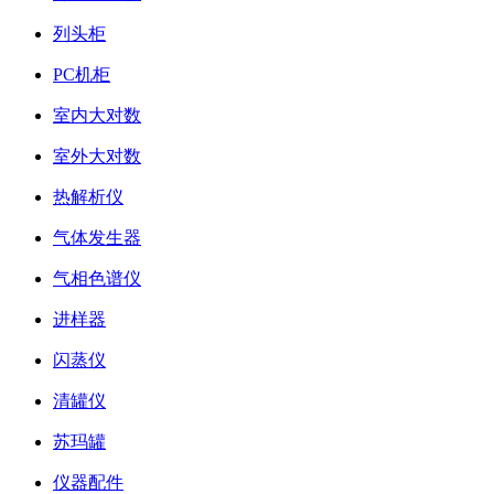
列头柜
PC机柜
室内大对数
室外大对数
热解析仪
气体发生器
气相色谱仪
进样器
闪蒸仪
清罐仪
苏玛罐
仪器配件