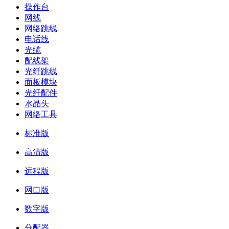
操作台
网线
网络跳线
电话线
光缆
配线架
光纤跳线
面板模块
光纤配件
水晶头
网络工具
标准版
高清版
远程版
网口版
数字版
分配器