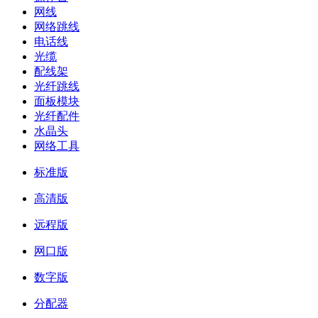
网线
网络跳线
电话线
光缆
配线架
光纤跳线
面板模块
光纤配件
水晶头
网络工具
标准版
高清版
远程版
网口版
数字版
分配器