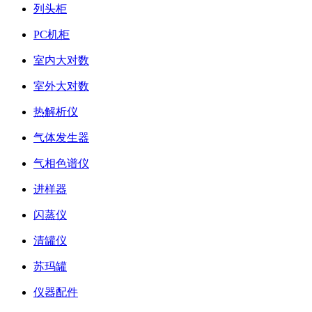
列头柜
PC机柜
室内大对数
室外大对数
热解析仪
气体发生器
气相色谱仪
进样器
闪蒸仪
清罐仪
苏玛罐
仪器配件