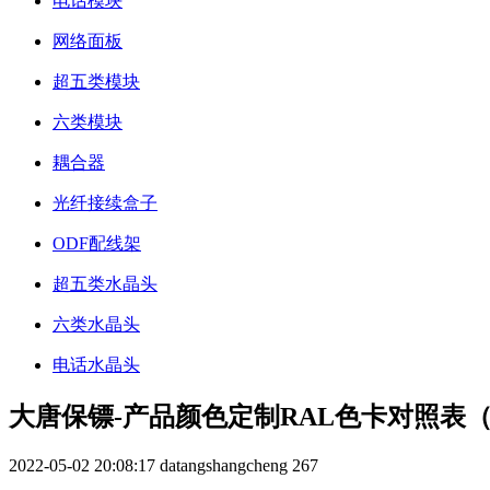
电话模块
网络面板
超五类模块
六类模块
耦合器
光纤接续盒子
ODF配线架
超五类水晶头
六类水晶头
电话水晶头
大唐保镖-产品颜色定制RAL色卡对照表
2022-05-02 20:08:17
datangshangcheng
267