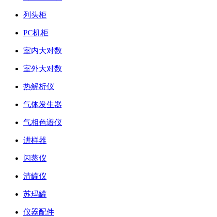
列头柜
PC机柜
室内大对数
室外大对数
热解析仪
气体发生器
气相色谱仪
进样器
闪蒸仪
清罐仪
苏玛罐
仪器配件