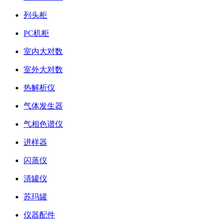
列头柜
PC机柜
室内大对数
室外大对数
热解析仪
气体发生器
气相色谱仪
进样器
闪蒸仪
清罐仪
苏玛罐
仪器配件