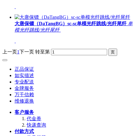
大唐保镖（DaTangBG）sc-sc单模光纤跳线/光纤尾纤
单
模光纤跳线/光纤尾纤
上一页
1
下一页
转至第
正品保证
如实描述
专业配送
金牌服务
万千信赖
维修退换
客户服务
代金券
快递查询
付款方式