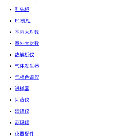
列头柜
PC机柜
室内大对数
室外大对数
热解析仪
气体发生器
气相色谱仪
进样器
闪蒸仪
清罐仪
苏玛罐
仪器配件