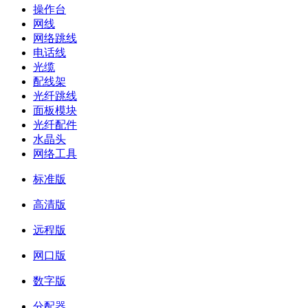
操作台
网线
网络跳线
电话线
光缆
配线架
光纤跳线
面板模块
光纤配件
水晶头
网络工具
标准版
高清版
远程版
网口版
数字版
分配器