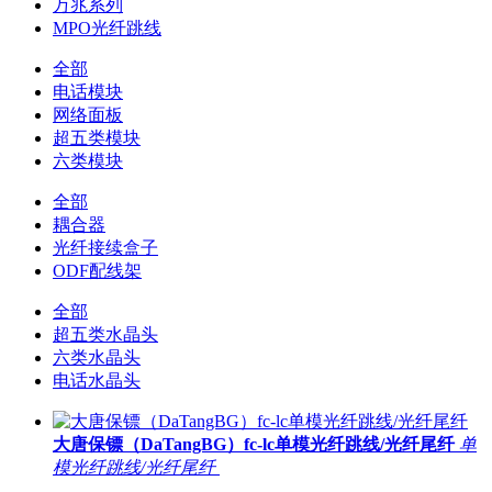
万兆系列
MPO光纤跳线
全部
电话模块
网络面板
超五类模块
六类模块
全部
耦合器
光纤接续盒子
ODF配线架
全部
超五类水晶头
六类水晶头
电话水晶头
大唐保镖（DaTangBG）fc-lc单模光纤跳线/光纤尾纤
单
模光纤跳线/光纤尾纤