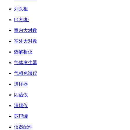
列头柜
PC机柜
室内大对数
室外大对数
热解析仪
气体发生器
气相色谱仪
进样器
闪蒸仪
清罐仪
苏玛罐
仪器配件