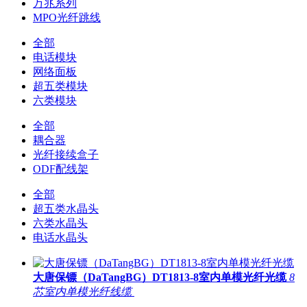
万兆系列
MPO光纤跳线
全部
电话模块
网络面板
超五类模块
六类模块
全部
耦合器
光纤接续盒子
ODF配线架
全部
超五类水晶头
六类水晶头
电话水晶头
大唐保镖（DaTangBG）DT1813-8室内单模光纤光缆
8
芯室内单模光纤线缆