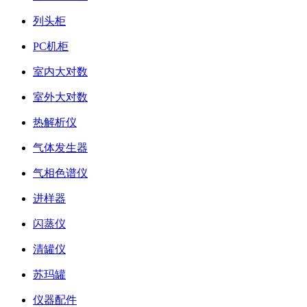
列头柜
PC机柜
室内大对数
室外大对数
热解析仪
气体发生器
气相色谱仪
进样器
闪蒸仪
清罐仪
苏玛罐
仪器配件