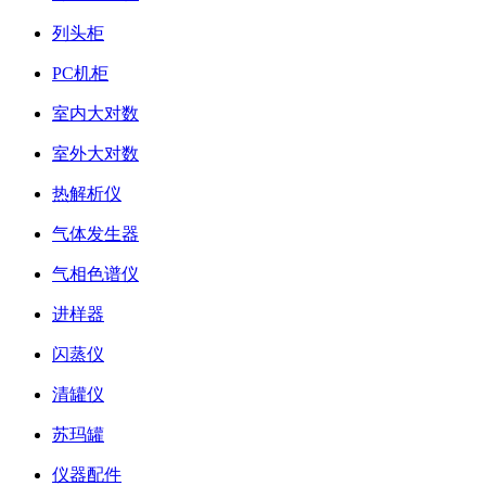
列头柜
PC机柜
室内大对数
室外大对数
热解析仪
气体发生器
气相色谱仪
进样器
闪蒸仪
清罐仪
苏玛罐
仪器配件