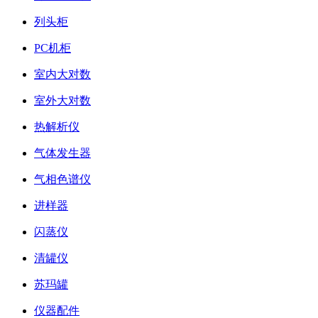
列头柜
PC机柜
室内大对数
室外大对数
热解析仪
气体发生器
气相色谱仪
进样器
闪蒸仪
清罐仪
苏玛罐
仪器配件