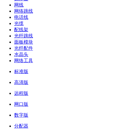
网线
网络跳线
电话线
光缆
配线架
光纤跳线
面板模块
光纤配件
水晶头
网络工具
标准版
高清版
远程版
网口版
数字版
分配器