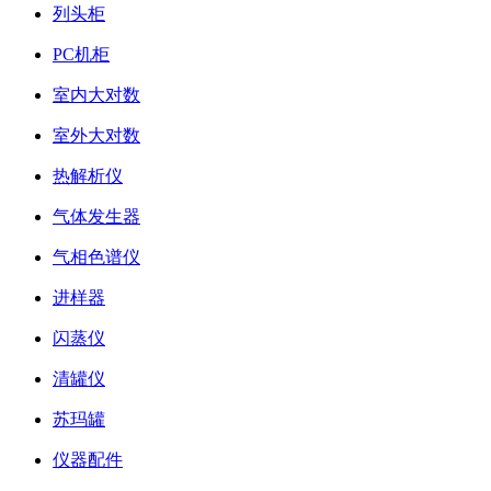
列头柜
PC机柜
室内大对数
室外大对数
热解析仪
气体发生器
气相色谱仪
进样器
闪蒸仪
清罐仪
苏玛罐
仪器配件