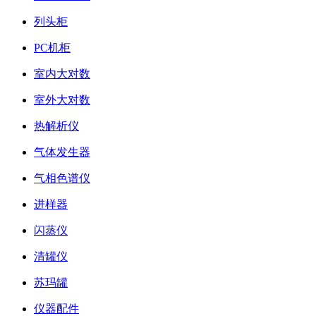
列头柜
PC机柜
室内大对数
室外大对数
热解析仪
气体发生器
气相色谱仪
进样器
闪蒸仪
清罐仪
苏玛罐
仪器配件