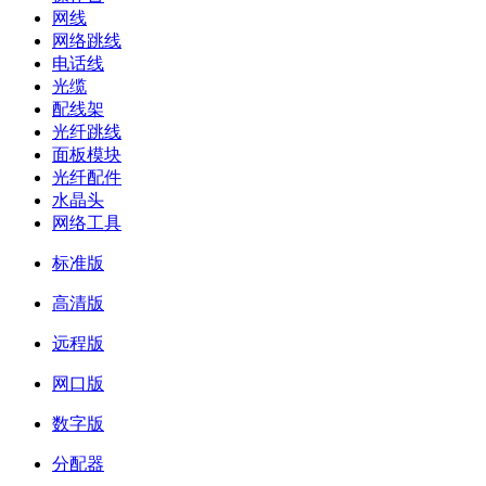
网线
网络跳线
电话线
光缆
配线架
光纤跳线
面板模块
光纤配件
水晶头
网络工具
标准版
高清版
远程版
网口版
数字版
分配器