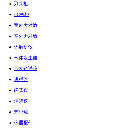
列头柜
PC机柜
室内大对数
室外大对数
热解析仪
气体发生器
气相色谱仪
进样器
闪蒸仪
清罐仪
苏玛罐
仪器配件