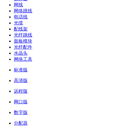
网线
网络跳线
电话线
光缆
配线架
光纤跳线
面板模块
光纤配件
水晶头
网络工具
标准版
高清版
远程版
网口版
数字版
分配器