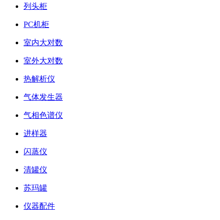
列头柜
PC机柜
室内大对数
室外大对数
热解析仪
气体发生器
气相色谱仪
进样器
闪蒸仪
清罐仪
苏玛罐
仪器配件