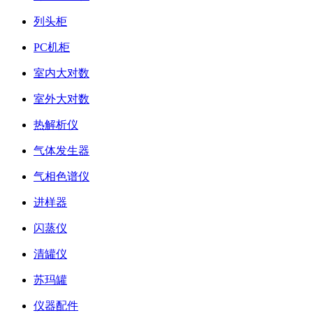
列头柜
PC机柜
室内大对数
室外大对数
热解析仪
气体发生器
气相色谱仪
进样器
闪蒸仪
清罐仪
苏玛罐
仪器配件