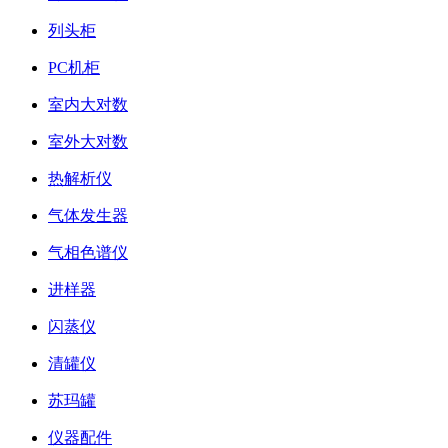
列头柜
PC机柜
室内大对数
室外大对数
热解析仪
气体发生器
气相色谱仪
进样器
闪蒸仪
清罐仪
苏玛罐
仪器配件