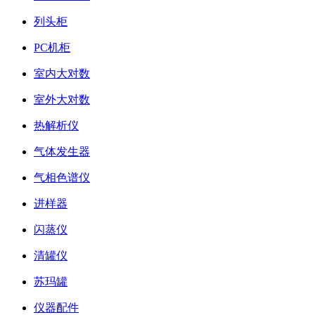
列头柜
PC机柜
室内大对数
室外大对数
热解析仪
气体发生器
气相色谱仪
进样器
闪蒸仪
清罐仪
苏玛罐
仪器配件